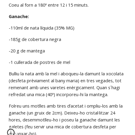
Coeu al forn a 180º entre 12 i 15 minuts.
Ganache:
-110ml de nata líquida (35% MG)
-185g de cobertura negra
-20 g de mantega
-1 cullerada de postres de mel
Bulliu la nata amb la mel i aboqueu-la damunt la xocolata 
(desfeta prèviament al bany maria) en tres vegades, tot 
remenant amb unes varetes enèrgicament. Quan s´hagi 
refredat una mica (40º) incorporeu-hi la mantega.
Folreu uns motlles amb tires d’acetat i ompliu-los amb la 
ganache (un gruix de 2cm). Deixeu-ho cristal·litzar 24 
hores, desemmotlleu-ho i poseu la ganache damunt les 
galetes (feu servir una mica de cobertura desfeta per 
enganxar-ho).