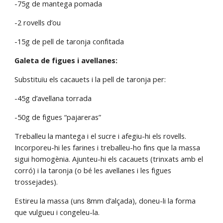
-75g de mantega pomada
-2 rovells d’ou
-15g de pell de taronja confitada
Galeta de figues i avellanes:
Substituïu els cacauets i la pell de taronja per:
-45g d’avellana torrada
-50g de figues “pajareras”
Treballeu la mantega i el sucre i afegiu-hi els rovells. 
Incorporeu-hi les farines i treballeu-ho fins que la massa 
sigui homogènia. Ajunteu-hi els cacauets (trinxats amb el 
corró) i la taronja (o bé les avellanes i les figues 
trossejades).
Estireu la massa (uns 8mm d’alçada), doneu-li la forma 
que vulgueu i congeleu-la.