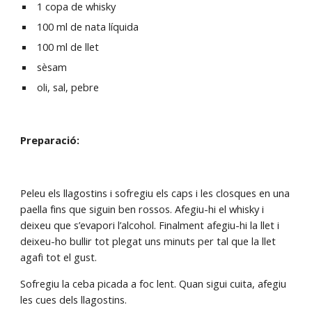
 1 copa de whisky
 100 ml de nata líquida
 100 ml de llet
 sèsam
 oli, sal, pebre
Preparació:
Peleu els llagostins i sofregiu els caps i les closques en una 
paella fins que siguin ben rossos. Afegiu-hi el whisky i 
deixeu que s’evapori l’alcohol. Finalment afegiu-hi la llet i 
deixeu-ho bullir tot plegat uns minuts per tal que la llet 
agafi tot el gust.
Sofregiu la ceba picada a foc lent. Quan sigui cuita, afegiu 
les cues dels llagostins.