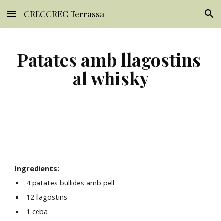
CRECCREC Terrassa
Skip to main content
Skip to navigation
Patates amb llagostins 
al whisky
Ingredients:
 4 patates bullides amb pell
 12 llagostins
 1 ceba