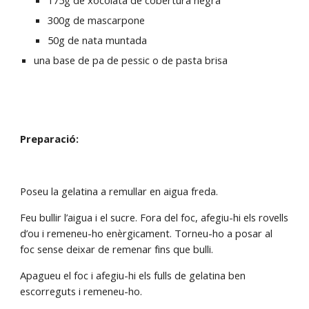
175g de xocolata de cobertura negra
300g de mascarpone
50g de nata muntada
una base de pa de pessic o de pasta brisa
Preparació:
Poseu la gelatina a remullar en aigua freda.
Feu bullir l’aigua i el sucre. Fora del foc, afegiu-hi els rovells 
d’ou i remeneu-ho enèrgicament. Torneu-ho a posar al 
foc sense deixar de remenar fins que bulli.
Apagueu el foc i afegiu-hi els fulls de gelatina ben 
escorreguts i remeneu-ho.