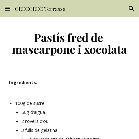
CRECCREC Terrassa
Skip to main content
Skip to navigation
Pastís fred de 
mascarpone i xocolata
Ingredients:
100g de sucre
50g d’aigua
2 rovells d’ou
3 fulls de gelatina