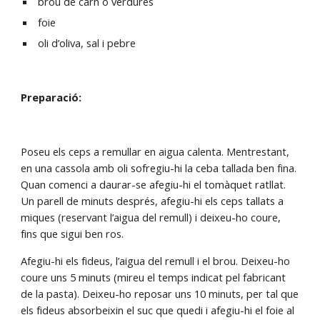
 brou de carn o verdures
 foie
 oli d’oliva, sal i pebre
Preparació:
Poseu els ceps a remullar en aigua calenta. Mentrestant, 
en una cassola amb oli sofregiu-hi la ceba tallada ben fina. 
Quan comenci a daurar-se afegiu-hi el tomàquet ratllat. 
Un parell de minuts després, afegiu-hi els ceps tallats a 
miques (reservant l’aigua del remull) i deixeu-ho coure, 
fins que sigui ben ros.
Afegiu-hi els fideus, l’aigua del remull i el brou. Deixeu-ho 
coure uns 5 minuts (mireu el temps indicat pel fabricant 
de la pasta). Deixeu-ho reposar uns 10 minuts, per tal que 
els fideus absorbeixin el suc que quedi i afegiu-hi el foie al 