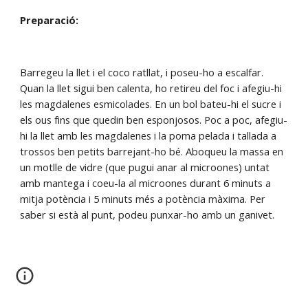
Preparació:
Barregeu la llet i el coco ratllat, i poseu-ho a escalfar. 
Quan la llet sigui ben calenta, ho retireu del foc i afegiu-hi 
les magdalenes esmicolades. En un bol bateu-hi el sucre i 
els ous fins que quedin ben esponjosos. Poc a poc, afegiu-
hi la llet amb les magdalenes i la poma pelada i tallada a 
trossos ben petits barrejant-ho bé. Aboqueu la massa en 
un motlle de vidre (que pugui anar al microones) untat 
amb mantega i coeu-la al microones durant 6 minuts a 
mitja potència i 5 minuts més a potència màxima. Per 
saber si està al punt, podeu punxar-ho amb un ganivet.