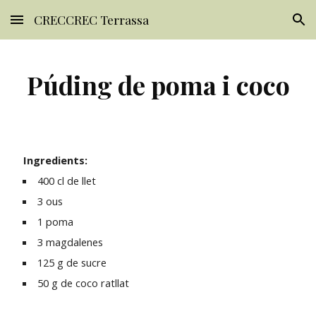
CRECCREC Terrassa
Skip to main content
Skip to navigation
Púding de poma i coco
 Ingredients:
 400 cl de llet
 3 ous
 1 poma
 3 magdalenes
 125 g de sucre
 50 g de coco ratllat