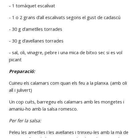
- 1 tomàquet escalivat
- 1 o 2 grans d’all escalivats segons el gust de cadascú
- 30 g d’ametlles torrades
- 30 g d’avellanes torrades
- sal, oli, vinagre, pebre i una mica de bitxo sec si es vol 
picant
Preparació:
Cuineu els calamars com quan els feu a la planxa. (amb oli 
all i julivert)
Un cop cuits, barregeu els calamars amb les mongetes i 
amaniu-ho amb la salsa romesco.
Per fer la salsa:
Peleu les ametlles i les avellanes i trinxeu-les amb la mà de 