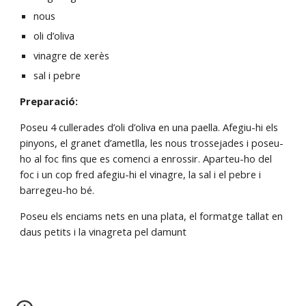
nous
oli d’oliva
vinagre de xerès
sal i pebre
Preparació:
Poseu 4 cullerades d’oli d’oliva en una paella. Afegiu-hi els 
pinyons, el granet d’ametlla, les nous trossejades i poseu-
ho al foc fins que es comenci a enrossir. Aparteu-ho del 
foc i un cop fred afegiu-hi el vinagre, la sal i el pebre i 
barregeu-ho bé.
Poseu els enciams nets en una plata, el formatge tallat en 
daus petits i la vinagreta pel damunt