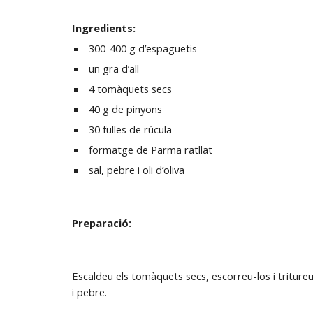
Ingredients:
 300-400 g d’espaguetis
 un gra d’all
 4 tomàquets secs
 40 g de pinyons
 30 fulles de rúcula
 formatge de Parma ratllat
 sal, pebre i oli d’oliva
Preparació:
Escaldeu els tomàquets secs, escorreu-los i tritureu-
i pebre.