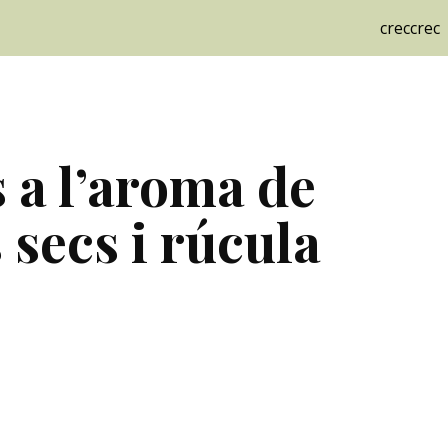
creccrec
ip to main content
Skip to navigat
 a l’aroma de 
secs i rúcula