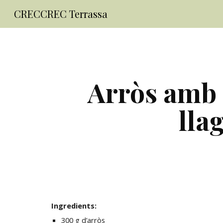
CRECCREC Terrassa
Sk
Arròs amb 
lla
Ingredients:
300 g d’arròs