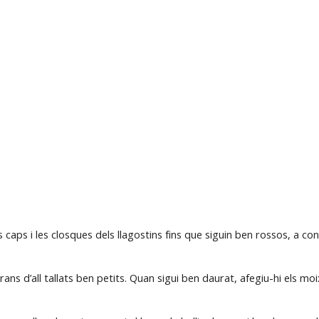
caps i les closques dels llagostins fins que siguin ben rossos, a cont
grans d’all tallats ben petits. Quan sigui ben daurat, afegiu-hi els moi