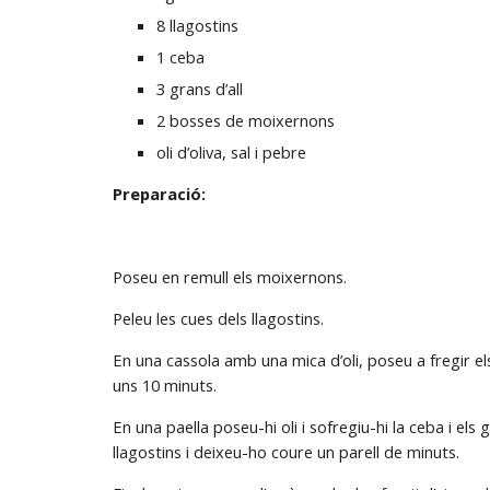
8 llagostins
1 ceba
3 grans d’all
2 bosses de moixernons
oli d’oliva, sal i pebre
Preparació:
Poseu en remull els moixernons.
Peleu les cues dels llagostins.
En una cassola amb una mica d’oli, poseu a fregir els 
uns 10 minuts.
En una paella poseu-hi oli i sofregiu-hi la ceba i els 
llagostins i deixeu-ho coure un parell de minuts.