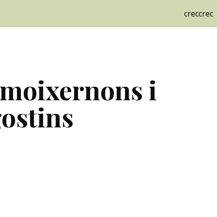
creccrec
ip to main content
Skip to navigat
moixernons i 
gostins