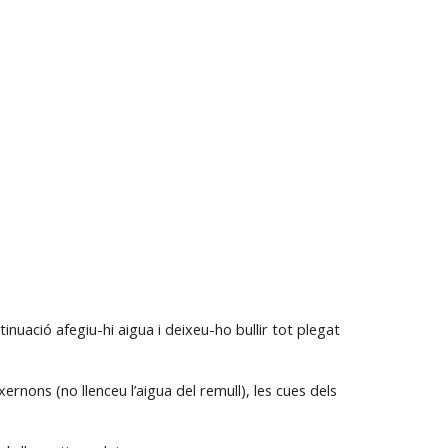
inuació afegiu-hi aigua i deixeu-ho bullir tot plegat 
xernons (no llenceu l’aigua del remull), les cues dels 