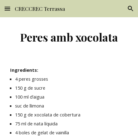
CRECCREC Terrassa
Skip to main content
Skip to navigation
Peres amb xocolata
Ingredients:
4 peres grosses
150 g de sucre
100 ml d’aigua
suc de llimona
150 g de xocolata de cobertura
75 ml de nata líquida
4 boles de gelat de vainilla