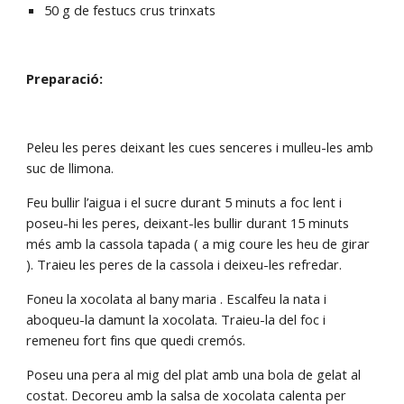
50 g de festucs crus trinxats
Preparació:
Peleu les peres deixant les cues senceres i mulleu-les amb 
suc de llimona.
Feu bullir l’aigua i el sucre durant 5 minuts a foc lent i 
poseu-hi les peres, deixant-les bullir durant 15 minuts 
més amb la cassola tapada ( a mig coure les heu de girar 
). Traieu les peres de la cassola i deixeu-les refredar.
Foneu la xocolata al bany maria . Escalfeu la nata i 
aboqueu-la damunt la xocolata. Traieu-la del foc i 
remeneu fort fins que quedi cremós.
Poseu una pera al mig del plat amb una bola de gelat al 
costat. Decoreu amb la salsa de xocolata calenta per 