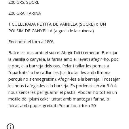
200 GRS. SUCRE
200 GRA. FARINA
1 CULLERADA PETITA DE VAINILLA (SUCRE) o UN 
POLSIM DE CANYELLA (a gust de la cuinera)
Encendre el forn a 180º.
Batre els ous amb el sucre. Afegir l'oli i remenar. Barrejar 
la vainilla o canyella, la farina amb el llevat i afegir-ho, poc 
a poc, a la barreja dels ous. Pelar i tallar les pomes a 
"quadrats" o be ratllar-les (cal frotar-les amb llimona 
perquè no s'ennegreixin). Afegir-les a la barreja. Trossejar 
les nous i afegir-les a la barreja. Es poden reservar 3 ó 4 
nous senceres per guarnir el pastís  Abocar-ho tot en un 
motlle de "plum cake" untat amb mantega i farina, o 
folrat amb paper greixat. Posar-ho al forn 50'