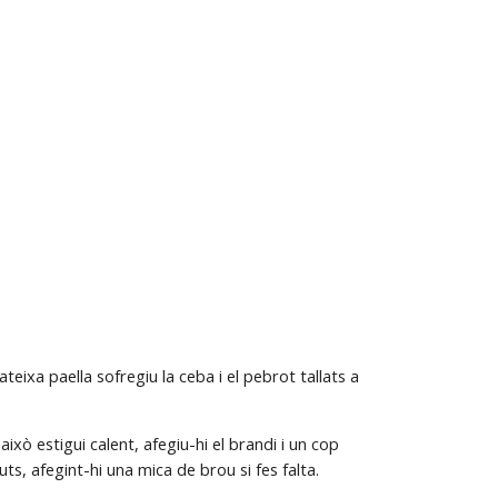
eixa paella sofregiu la ceba i el pebrot tallats a 
ixò estigui calent, afegiu-hi el brandi i un cop 
ts, afegint-hi una mica de brou si fes falta.