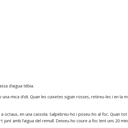
ssa d’aigua tèbia.
a mica d’oli. Quan les cuixetes siguin rosses, retireu-les i en la mat
s a octaus, en una cassola. Salpebreu-ho i poseu-ho al foc. Quan tot a
t junt amb l’aigua del remull. Deixeu-ho coure a foc lent uns 20 minu