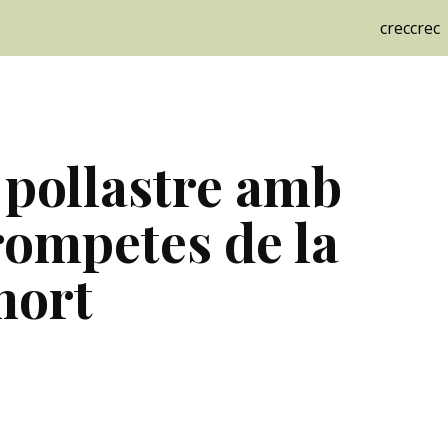
creccrec
ip to main content
Skip to navigat
 pollastre amb 
rompetes de la 
mort