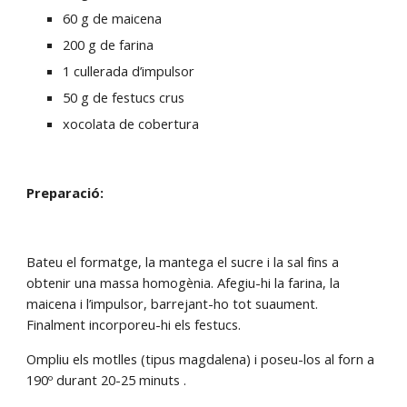
60 g de maicena
200 g de farina
1 cullerada d’impulsor
50 g de festucs crus
xocolata de cobertura
Preparació:
Bateu el formatge, la mantega el sucre i la sal fins a 
obtenir una massa homogènia. Afegiu-hi la farina, la 
maicena i l’impulsor, barrejant-ho tot suaument. 
Finalment incorporeu-hi els festucs.
Ompliu els motlles (tipus magdalena) i poseu-los al forn a 
190º durant 20-25 minuts .