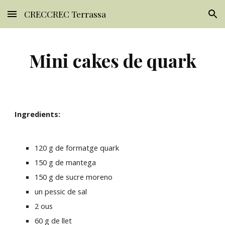
CRECCREC Terrassa
Skip to main content
Skip to navigation
Mini cakes de quark
Ingredients:
120 g de formatge quark
150 g de mantega
150 g de sucre moreno
un pessic de sal
2 ous
60 g de llet